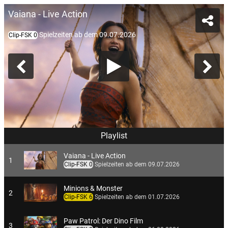
Vaiana - Live Action
Spielzeiten ab dem 09.07.2026
Clip-FSK 0
Playlist
Vaiana - Live Action
1
Clip-FSK 0
Spielzeiten ab dem 09.07.2026
Minions & Monster
2
Clip-FSK 6
Spielzeiten ab dem 01.07.2026
Paw Patrol: Der Dino Film
3