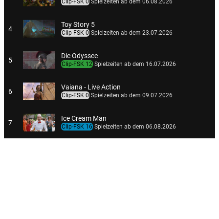
Clip-FSK 0
Spielzeiten ab dem 06.08.2026
Toy Story 5
4
Clip-FSK 0
Spielzeiten ab dem 23.07.2026
Die Odyssee
5
Clip-FSK 12
Spielzeiten ab dem 16.07.2026
Vaiana - Live Action
6
Clip-FSK 0
Spielzeiten ab dem 09.07.2026
Ice Cream Man
7
Clip-FSK 16
Spielzeiten ab dem 06.08.2026
G.O.A.T. - Bock auf große Sprünge
8
Clip-FSK 6
Spielzeiten ab dem 19.02.2026
Steckerlfischfiasko
9
Clip-FSK 0
Spielzeiten ab dem 13.08.2026
Pumuckl und das große Missverständnis
10