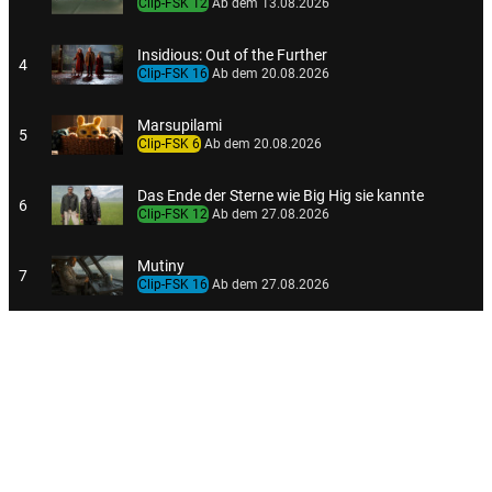
Clip-FSK 12
Ab dem 13.08.2026
Insidious: Out of the Further
4
Clip-FSK 16
Ab dem 20.08.2026
Marsupilami
5
Clip-FSK 6
Ab dem 20.08.2026
Das Ende der Sterne wie Big Hig sie kannte
6
Clip-FSK 12
Ab dem 27.08.2026
Mutiny
7
Clip-FSK 16
Ab dem 27.08.2026
Oh la la 2 - Neue Tests, neues Chaos
8
Clip-FSK 6
Ab dem 27.08.2026
One Night Only
9
Clip-FSK 12
Spielzeiten ab dem 27.08.2026
Tad Stones und die Wunderlampe
10