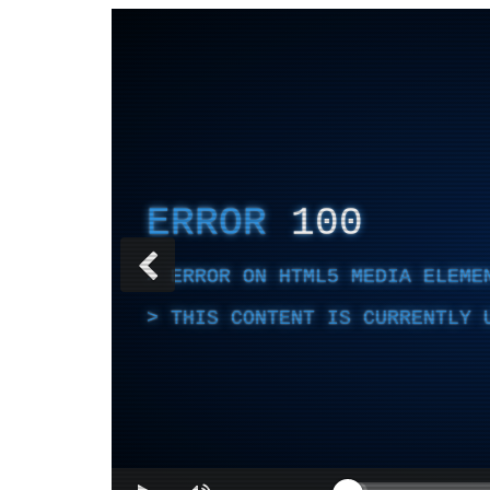
ERROR
100
ERROR ON HTML5 MEDIA ELEME
THIS CONTENT IS CURRENTLY 