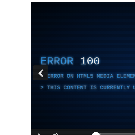
ERROR
100
ERROR ON HTML5 MEDIA ELEME
THIS CONTENT IS CURRENTLY 