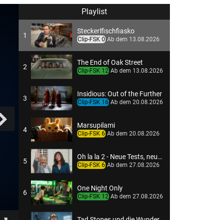
Playlist
Steckerlfischfiasko
1
Clip-FSK 0
Ab dem 13.08.2026
The End of Oak Street
2
Clip-FSK 12
Ab dem 13.08.2026
Insidious: Out of the Further
3
Clip-FSK 16
Ab dem 20.08.2026
Marsupilami
4
Clip-FSK 6
Ab dem 20.08.2026
Oh la la 2 - Neue Tests, neues Chaos
5
Clip-FSK 6
Ab dem 27.08.2026
One Night Only
6
Clip-FSK 12
Ab dem 27.08.2026
Tad Stones und die Wunderlampe