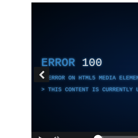
ERROR
100
ERROR ON HTML5 MEDIA ELEME
THIS CONTENT IS CURRENTLY 