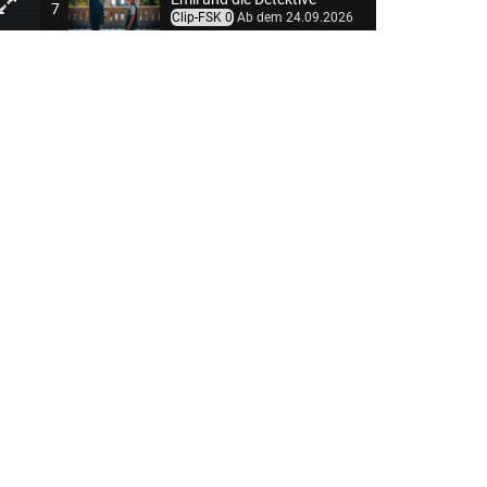
7
Clip-FSK 0
Ab dem 24.09.2026
Spa Weekend
8
Clip-FSK 6
Ab dem 24.09.2026
Die Vergessene Insel
9
Clip-FSK 6
Ab dem 01.10.2026
Shaun das Schaf - Spuk im Kürbisfeld
10
Clip-FSK 0
Ab dem 01.10.2026
Hope
11
Clip-FSK 16
Ab dem 08.10.2026
Der perfekte Urlaub
12
Clip-FSK 0
Ab dem 22.10.2026
Der Regenbogenfisch
13
Ab dem 19.11.2026
Die Tribute von Panem - Sunrise on the Reaping