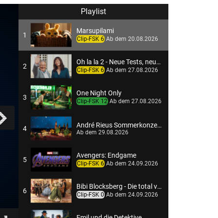
Playlist
Marsupilami
1
Clip-FSK 6
Ab dem 20.08.2026
Oh la la 2 - Neue Tests, neues Chaos
2
Clip-FSK 6
Ab dem 27.08.2026
One Night Only
3
Clip-FSK 12
Ab dem 27.08.2026
André Rieus Sommerkonzert 2026: Viva Maastricht
4
Ab dem 29.08.2026
Avengers: Endgame
5
Clip-FSK 6
Ab dem 24.09.2026
Bibi Blocksberg - Die total verhexte Zeitreise
6
Clip-FSK 0
Ab dem 24.09.2026
Emil und die Detektive