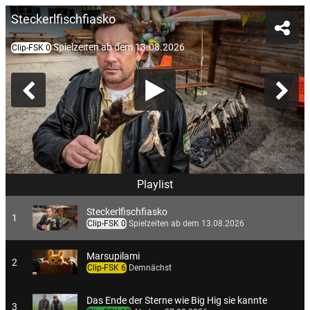
Steckerlfischfiasko
Spielzeiten ab dem 13.08.2026
Clip-FSK 0
Playlist
Steckerlfischfiasko
1
Clip-FSK 0
Spielzeiten ab dem 13.08.2026
Marsupilami
2
Clip-FSK 6
Demnächst
Das Ende der Sterne wie Big Hig sie kannte
3