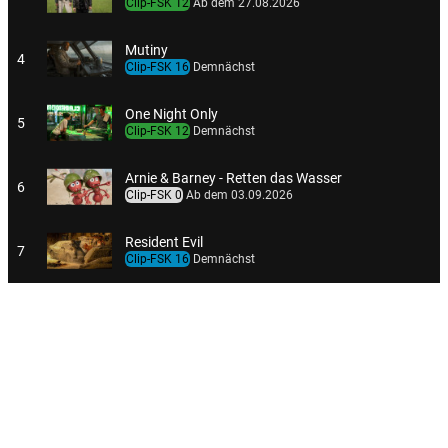
Clip-FSK 12
Ab dem 27.08.2026
Mutiny
4
Clip-FSK 16
Demnächst
One Night Only
5
Clip-FSK 12
Demnächst
Arnie & Barney - Retten das Wasser
6
Clip-FSK 0
Ab dem 03.09.2026
Resident Evil
7
Clip-FSK 16
Demnächst
Runner
8
Clip-FSK 12
Demnächst
Bibi Blocksberg - Die total verhexte Zeitreise
9
Clip-FSK 0
Ab dem 24.09.2026
Shaun das Schaf - Spuk im Kürbisfeld
10