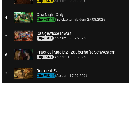
Clip-FSK 6
Ab dem 20.08.2026
One Night Only
4
Clip-FSK 12
Spielzeiten ab dem 27.08.2026
Das gewisse Etwas
5
Clip-FSK 0
Ab dem 03.09.2026
Practical Magic 2 - Zauberhafte Schwestern
6
Clip-FSK 0
Ab dem 10.09.2026
Resident Evil
7
Clip-FSK 16
Ab dem 17.09.2026
Bibi Blocksberg - Die total verhexte Zeitreise
8
Clip-FSK 0
Ab dem 24.09.2026
Emil und die Detektive
9
Clip-FSK 0
Ab dem 24.09.2026