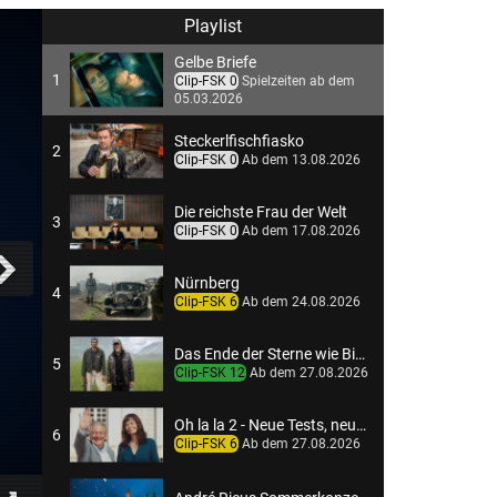
Playlist
Gelbe Briefe
1
Clip-FSK 0
Spielzeiten ab dem
05.03.2026
Steckerlfischfiasko
2
Clip-FSK 0
Ab dem 13.08.2026
Die reichste Frau der Welt
3
Clip-FSK 0
Ab dem 17.08.2026
Nürnberg
4
Clip-FSK 6
Ab dem 24.08.2026
Das Ende der Sterne wie Big Hig sie kannte
5
Clip-FSK 12
Ab dem 27.08.2026
Oh la la 2 - Neue Tests, neues Chaos
6
Clip-FSK 6
Ab dem 27.08.2026