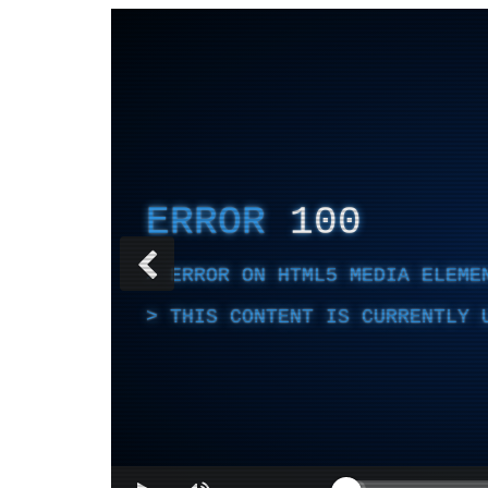
ERROR
100
ERROR ON HTML5 MEDIA ELEME
THIS CONTENT IS CURRENTLY 