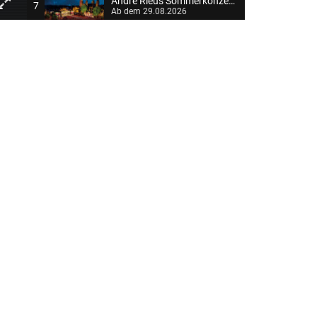
André Rieus Sommerkonzert 2026: Viva Maastricht
7
Ab dem 29.08.2026
Der verlorene Mann
8
Clip-FSK 0
Ab dem 31.08.2026
Das gewisse Etwas
9
Clip-FSK 0
Ab dem 03.09.2026
Der Klang der Stradivari
10
Clip-FSK 6
Ab dem 07.09.2026
Solo Mio
11
Clip-FSK 0
Ab dem 14.09.2026
So klingt das Leben
12
Clip-FSK 0
Ab dem 21.09.2026
Bibi Blocksberg - Die total verhexte Zeitreise
13
Clip-FSK 0
Ab dem 24.09.2026
Emil und die Detektive