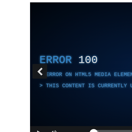
ERROR
100
ERROR ON HTML5 MEDIA ELEME
THIS CONTENT IS CURRENTLY 