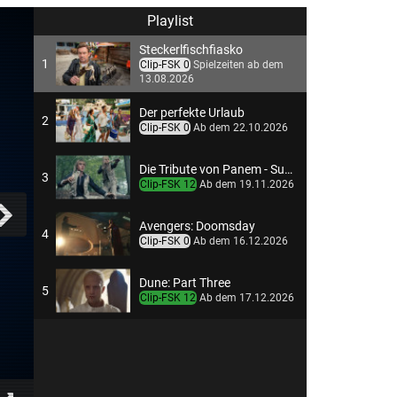
Playlist
Steckerlfischfiasko
1
Clip-FSK 0
Spielzeiten ab dem
13.08.2026
Der perfekte Urlaub
2
Clip-FSK 0
Ab dem 22.10.2026
Die Tribute von Panem - Sunrise on the Reaping
3
Clip-FSK 12
Ab dem 19.11.2026
Avengers: Doomsday
4
Clip-FSK 0
Ab dem 16.12.2026
Dune: Part Three
5
Clip-FSK 12
Ab dem 17.12.2026