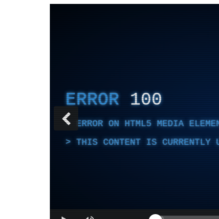
ERROR
100
ERROR ON HTML5 MEDIA ELEME
THIS CONTENT IS CURRENTLY 