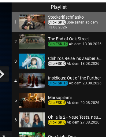
Playlist
Steckerlfischfiasko
1
Clip-FSK 0
Spielzeiten ab dem
13.08.2026
The End of Oak Street
2
Clip-FSK 12
Ab dem 13.08.2026
Chihiros Reise ins Zauberland
3
Clip-FSK 0
Ab dem 18.08.2026
Insidious: Out of the Further
4
Clip-FSK 16
Ab dem 20.08.2026
Marsupilami
5
Clip-FSK 6
Ab dem 20.08.2026
Oh la la 2 - Neue Tests, neues Chaos
6
Clip-FSK 6
Ab dem 27.08.2026
One Night Only