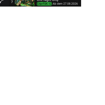
7
Clip-FSK 12
Ab dem 27.08.2026
Tad Stones und die Wunderlampe
8
Clip-FSK 0
Ab dem 27.08.2026
Das gewisse Etwas
9
Clip-FSK 0
Ab dem 03.09.2026
Der perfekte Urlaub
10
Clip-FSK 0
Ab dem 22.10.2026
Avengers: Doomsday
11
Clip-FSK 0
Ab dem 16.12.2026
Dune: Part Three
12
Clip-FSK 12
Ab dem 17.12.2026