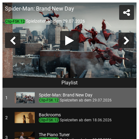
Spider-Man: Brand New Day
Spielzeiten ab dem 29.07.2026
Clip-FSK 12
Playlist
Spider-Man: Brand New Day
1
Clip-FSK 12
Spielzeiten ab dem 29.07.2026
Backrooms
2
Clip-FSK 12
Spielzeiten ab dem 18.06.2026
The Piano Tuner
3