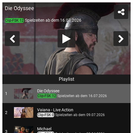
Die Odyssee
Spielzeiten ab dem 16.07.2026
Clip-FSK 12
Playlist
Die Odyssee
1
Clip-FSK 12
Spielzeiten ab dem 16.07.2026
Vaiana - Live Action
2
Clip-FSK 0
Spielzeiten ab dem 09.07.2026
Michael
3