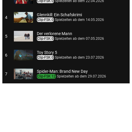
Clip-FSK 0
Spielzeiten ab dem 22.04.2026
Glennkill: Ein Schafskrimi
4
Clip-FSK 0
Spielzeiten ab dem 14.05.2026
Der verlorene Mann
5
Clip-FSK 0
Spielzeiten ab dem 07.05.2026
Toy Story 5
6
Clip-FSK 0
Spielzeiten ab dem 23.07.2026
Spider-Man: Brand New Day
7
Clip-FSK 12
Spielzeiten ab dem 29.07.2026
The Invite
8
Clip-FSK 6
Spielzeiten ab dem 30.07.2026
Der Klang der Stradivari
9
Clip-FSK 6
Spielzeiten ab dem 06.08.2026
Ice Cream Man
10