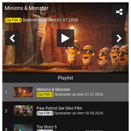
Minions & Monster
Spielzeiten ab dem 01.07.2026
Clip-FSK 6
Playlist
Minions & Monster
1
Clip-FSK 6
Spielzeiten ab dem 01.07.2026
Paw Patrol: Der Dino Film
2
Clip-FSK 0
Spielzeiten ab dem 06.08.2026
Toy Story 5
3